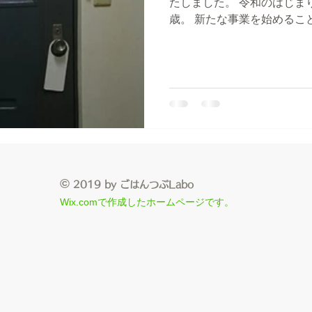
たしました。 令和のはじま
歳。 新たな事業を始めるこ
ら新しいモノガタリが はじ
る～いビルの1室。...
©
2019 by ごはんつぶLabo
Wix.comで作成したホームページです。